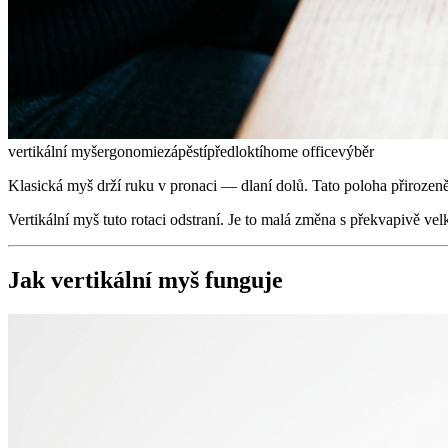
vertikální myš
ergonomie
zápěstí
předloktí
home office
výběr
Klasická myš drží ruku v pronaci — dlaní dolů. Tato poloha přirozeně n
Vertikální myš tuto rotaci odstraní. Je to malá změna s překvapivě ve
Jak vertikální myš funguje