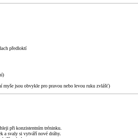
lach předloktí
ní)
ální myše jsou obvykle pro pravou nebo levou ruku zvlášť)
leji při konzistentním tréninku.
 a svaly si vytváří nové dráhy.