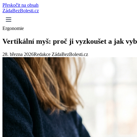
Přeskočit na obsah
ZádaBezBolesti.cz
Ergonomie
Vertikální myš: proč ji vyzkoušet a jak vy
28. března 2026
Redakce ZádaBezBolesti.cz