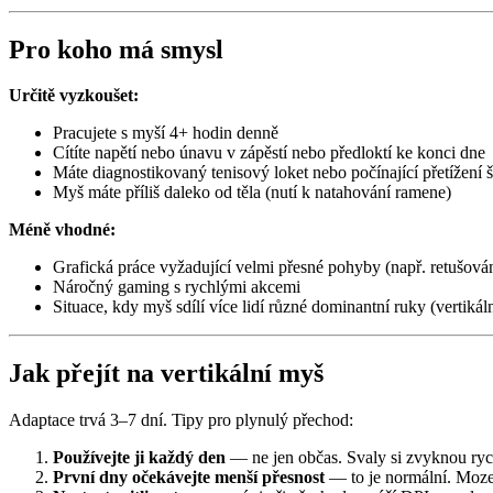
Pro koho má smysl
Určitě vyzkoušet:
Pracujete s myší 4+ hodin denně
Cítíte napětí nebo únavu v zápěstí nebo předloktí ke konci dne
Máte diagnostikovaný tenisový loket nebo počínající přetížení š
Myš máte příliš daleko od těla (nutí k natahování ramene)
Méně vhodné:
Grafická práce vyžadující velmi přesné pohyby (např. retušová
Náročný gaming s rychlými akcemi
Situace, kdy myš sdílí více lidí různé dominantní ruky (vertik
Jak přejít na vertikální myš
Adaptace trvá 3–7 dní. Tipy pro plynulý přechod:
Používejte ji každý den
— ne jen občas. Svaly si zvyknou rych
První dny očekávejte menší přesnost
— to je normální. Mozek