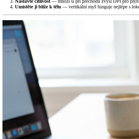
Nastavte citlivost
— mnozí si při přechodu zvýší DPI pro plyn
Umístěte ji blíže k tělu
— vertikální myš funguje nejlépe s lok