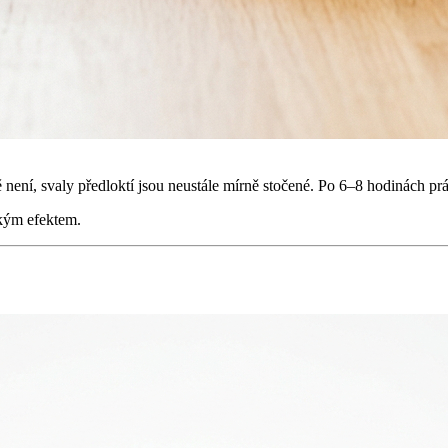
ení, svaly předloktí jsou neustále mírně stočené. Po 6–8 hodinách práce
lkým efektem.