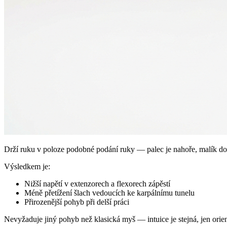
Drží ruku v poloze podobné podání ruky — palec je nahoře, malík dole
Výsledkem je:
Nižší napětí v extenzorech a flexorech zápěstí
Méně přetížení šlach vedoucích ke karpálnímu tunelu
Přirozenější pohyb při delší práci
Nevyžaduje jiný pohyb než klasická myš — intuice je stejná, jen orien