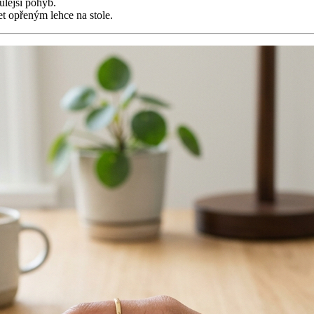
ulejší pohyb.
et opřeným lehce na stole.