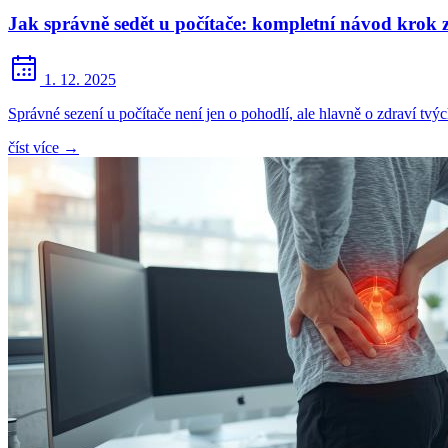
Jak správně sedět u počítače: kompletní návod krok
1. 12. 2025
Správné sezení u počítače není jen o pohodlí, ale hlavně o zdraví tvý
číst více
→