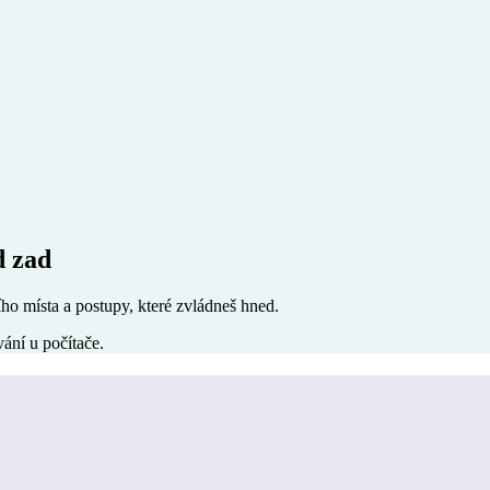
d zad
ího místa a postupy, které zvládneš hned.
vání u počítače.