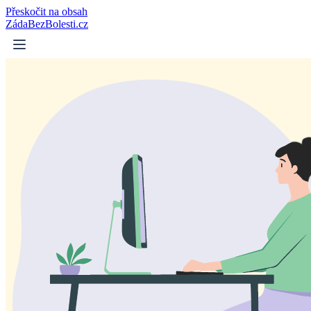
Přeskočit na obsah
ZádaBezBolesti.cz