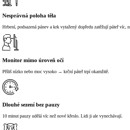
Nesprávná poloha těla
Hrbení, podsazená pánev a krk vytažený dopředu zatěžují páteř víc, ne
Monitor mimo úroveň očí
Příliš nízko nebo moc vysoko → krční páteř trpí okamžitě.
Dlouhé sezení bez pauzy
10 minut pauzy udělá víc než nové křeslo. Lidi ji ale vynechávají.