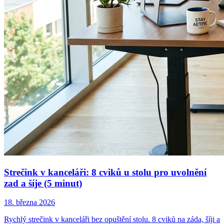
Strečink v kanceláři: 8 cviků u stolu pro uvolnění
zad a šíje (5 minut)
18. března 2026
Rychlý strečink v kanceláři bez opuštění stolu. 8 cviků na záda, šíji a