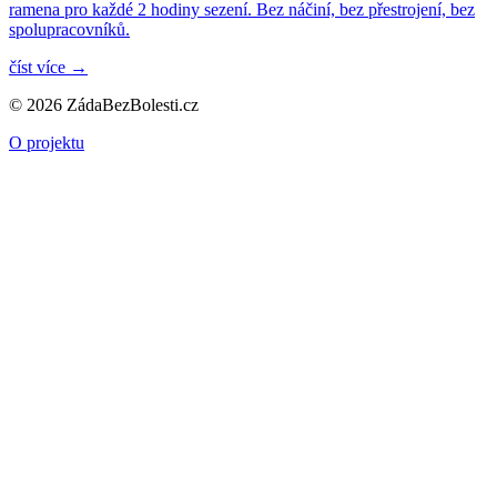
ramena pro každé 2 hodiny sezení. Bez náčiní, bez přestrojení, bez
spolupracovníků.
číst více
→
© 2026 ZádaBezBolesti.cz
O projektu