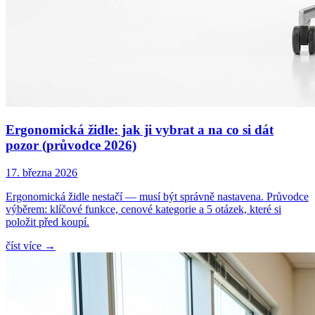
Ergonomická židle: jak ji vybrat a na co si dát
pozor (průvodce 2026)
17. března 2026
Ergonomická židle nestačí — musí být správně nastavena. Průvodce
výběrem: klíčové funkce, cenové kategorie a 5 otázek, které si
položit před koupí.
číst více
→