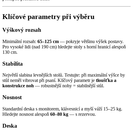
Klíčové parametry při výběru
Výškový rozsah
Minimální rozsah:
65–125 cm
— pokryje většinu výšek postavy.
Pro vysoké lidi (nad 190 cm) hledejte stoly s horní hranicí alespoň
130 cm.
Stabilita
Největší slabina levnějších stolů. Testujte: při maximální výšce by
stůl neměl vibrovat při psaní. Klíčový parametr je
tloušťka a
konstrukce noh
— robustnější nohy = stabilnější stůl.
Nosnost
Standardní deska s monitorem, klávesnicí a myší váží 15–25 kg.
Hledejte nosnost alespoň
60–80 kg
— s rezervou.
Deska