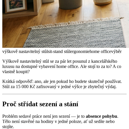
výškově nastavitelný stůl
sit-stand stůl
ergonomie
home office
výběr
Výškově nastavitelný stůl se za pár let posunul z kancelářského
luxusu na dostupné vybavení home office. Ale stojí to za to? A co
vlastně koupit?
Krátká odpověď: ano, ale jen pokud ho budete skutečně používat.
Stůl za 15 000 Kč zafixovaný v jedné výšce je zbytečný výdaj.
Proč střídat sezení a stání
Problém sedavé práce není jen sezení — je to
absence pohybu
.
Tělo není stavěné na hodiny v jedné poloze, ať už sedíte nebo
stojíte.