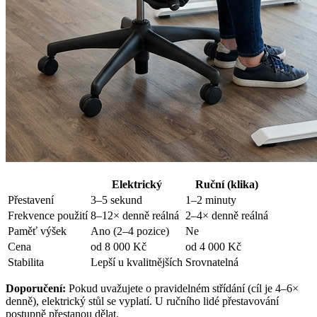
Elektrický
Ruční (klika)
Přestavení
3–5 sekund
1–2 minuty
Frekvence použití
8–12× denně reálná
2–4× denně reálná
Paměť výšek
Ano (2–4 pozice)
Ne
Cena
od 8 000 Kč
od 4 000 Kč
Stabilita
Lepší u kvalitnějších
Srovnatelná
Doporučení:
Pokud uvažujete o pravidelném střídání (cíl je 4–6×
denně), elektrický stůl se vyplatí. U ručního lidé přestavování
postupně přestanou dělat.