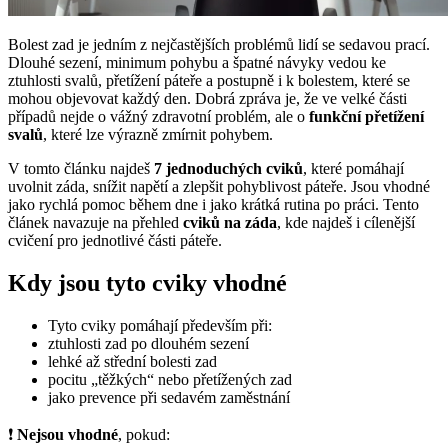
Bolest zad je jedním z nejčastějších problémů lidí se sedavou prací.
Dlouhé sezení, minimum pohybu a špatné návyky vedou ke
ztuhlosti svalů, přetížení páteře a postupně i k bolestem, které se
mohou objevovat každý den. Dobrá zpráva je, že ve velké části
případů nejde o vážný zdravotní problém, ale o
funkční přetížení
svalů
, které lze výrazně zmírnit pohybem.
V tomto článku najdeš
7 jednoduchých cviků
, které pomáhají
uvolnit záda, snížit napětí a zlepšit pohyblivost páteře. Jsou vhodné
jako rychlá pomoc během dne i jako krátká rutina po práci. Tento
článek navazuje na přehled
cviků na záda
, kde najdeš i cílenější
cvičení pro jednotlivé části páteře.
Kdy jsou tyto cviky vhodné
Tyto cviky pomáhají především při:
ztuhlosti zad po dlouhém sezení
lehké až střední bolesti zad
pocitu „těžkých“ nebo přetížených zad
jako prevence při sedavém zaměstnání
❗
Nejsou vhodné
, pokud: