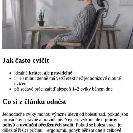
Jak často cvičit
ideálně
krátce, ale pravidelně
5–10 minut denně má větší efekt než jednorázové dlouhé
cvičení
při sedavé práci zařaď alespoň 1–2 cviky během dne
Co si z článku odnést
Jednoduché cviky mohou výrazně ulevit od bolesti zad, pokud jsou
prováděny správně a pravidelně. Nejde o výkon, ale o
jemný
pohyb a uvolnění přetížených svalů
. Pokud se bolest vrací, je
důležité řešit i příčinu – ergonomii, pohyb během dne a celkové