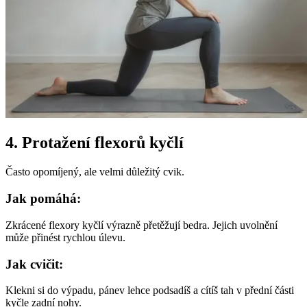
4. Protažení flexorů kyčlí
Často opomíjený, ale velmi důležitý cvik.
Jak pomáhá:
Zkrácené flexory kyčlí výrazně přetěžují bedra. Jejich uvolnění
může přinést rychlou úlevu.
Jak cvičit:
Klekni si do výpadu, pánev lehce podsadíš a cítíš tah v přední části
kyčle zadní nohy.