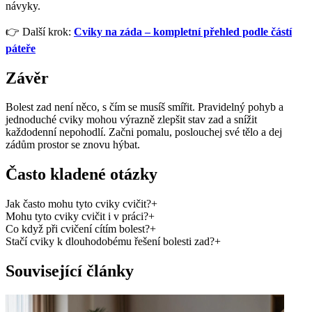
návyky.
👉 Další krok:
Cviky na záda – kompletní přehled podle částí
páteře
Závěr
Bolest zad není něco, s čím se musíš smířit. Pravidelný pohyb a
jednoduché cviky mohou výrazně zlepšit stav zad a snížit
každodenní nepohodlí. Začni pomalu, poslouchej své tělo a dej
zádům prostor se znovu hýbat.
Často kladené otázky
Jak často mohu tyto cviky cvičit?
+
Mohu tyto cviky cvičit i v práci?
+
Co když při cvičení cítím bolest?
+
Stačí cviky k dlouhodobému řešení bolesti zad?
+
Související články