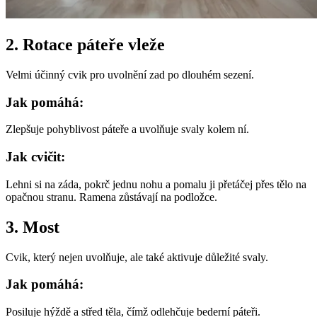
2. Rotace páteře vleže
Velmi účinný cvik pro uvolnění zad po dlouhém sezení.
Jak pomáhá:
Zlepšuje pohyblivost páteře a uvolňuje svaly kolem ní.
Jak cvičit:
Lehni si na záda, pokrč jednu nohu a pomalu ji přetáčej přes tělo na
opačnou stranu. Ramena zůstávají na podložce.
3. Most
Cvik, který nejen uvolňuje, ale také aktivuje důležité svaly.
Jak pomáhá:
Posiluje hýždě a střed těla, čímž odlehčuje bederní páteři.