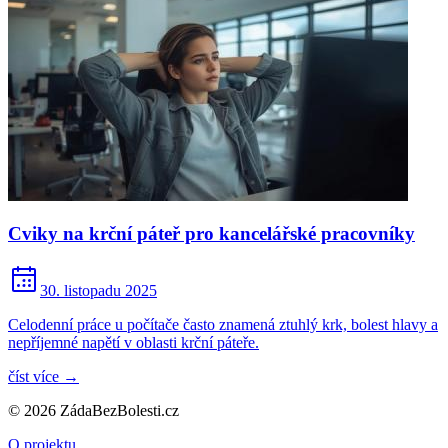
Cviky na krční páteř pro kancelářské pracovníky
30. listopadu 2025
Celodenní práce u počítače často znamená ztuhlý krk, bolest hlavy a
nepříjemné napětí v oblasti krční páteře.
číst více
→
© 2026 ZádaBezBolesti.cz
O projektu