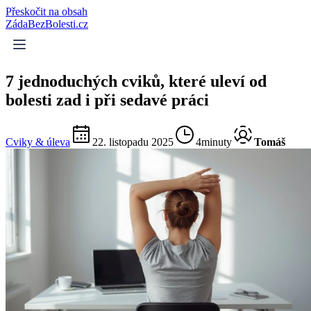
Přeskočit na obsah
ZádaBezBolesti.cz
7 jednoduchých cviků, které uleví od
bolesti zad i při sedavé práci
Cviky & úleva
22. listopadu 2025
4minuty
Tomáš