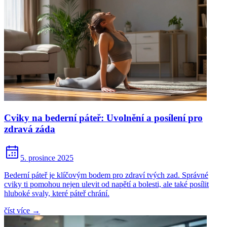
Cviky na bederní páteř: Uvolnění a posílení pro
zdravá záda
5. prosince 2025
Bederní páteř je klíčovým bodem pro zdraví tvých zad. Správné
cviky ti pomohou nejen ulevit od napětí a bolesti, ale také posílit
hluboké svaly, které páteř chrání.
číst více
→