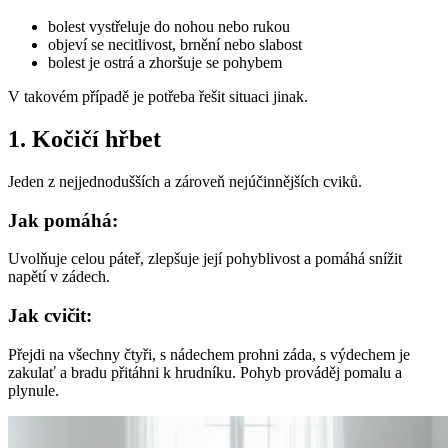
bolest vystřeluje do nohou nebo rukou
objeví se necitlivost, brnění nebo slabost
bolest je ostrá a zhoršuje se pohybem
V takovém případě je potřeba řešit situaci jinak.
1. Kočičí hřbet
Jeden z nejjednodušších a zároveň nejúčinnějších cviků.
Jak pomáhá:
Uvolňuje celou páteř, zlepšuje její pohyblivost a pomáhá snížit
napětí v zádech.
Jak cvičit:
Přejdi na všechny čtyři, s nádechem prohni záda, s výdechem je
zakulať a bradu přitáhni k hrudníku. Pohyb prováděj pomalu a
plynule.