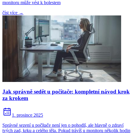
monitoru může vést k bolestem
číst více
→
Jak správně sedět u počítače: kompletní návod krok
za krokem
1. prosince 2025
Správné sezení u počítače není jen o pohodlí, ale hlavně o zdraví
tvých zad, krku a celého těla. Pokud trávíš u monitoru několik hodin