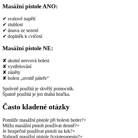
Masážní pistole ANO:
✔ svalové napětí
✔ ztuhlost
✔ únava ze sezení
✔ doplněk k cvičení
Masážní pistole NE:
✘ akutní nervová bolest
✘ vystřelování
✘ záněty
✘ bolest „uvnitř páteře“
Správně použitá je skvělý pomocník.
Špatně použitá je jen drahá hračka.
Často kladené otázky
Pomůže masážní pistole při bolesti beder?
+
Můžu masážní pistoli používat denně?
+
Je bezpečné používat pistoli na krk?
+
Nahradí masážní pistole fyzioterapeuta?
+