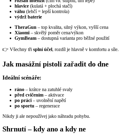
rozsah intenzit
(čím víc stupňů, tím lépe)
hlavice
(kulatá + plochá stačí)
váhu
(lehčí = lepší kontrola)
výdrž baterie
TheraGun
– top kvalita, silný výkon, vyšší cena
Xiaomi
– skvělý poměr cena/výkon
GymBeam
– dostupná varianta pro běžné použití
👉 Všechny tři
splní účel
, rozdíl je hlavně v komfortu a síle.
Jak masážní pistoli zařadit do dne
Ideální scénáře:
ráno
– krátce na zatuhlé svaly
před cvičením
– aktivace
po práci
– uvolnění napětí
po sportu
– regenerace
Nikdy ji ale nepoužívej jako náhradu pohybu.
Shrnutí – kdy ano a kdy ne