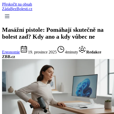
Přeskočit na obsah
ZádaBezBolesti.cz
Masážní pistole: Pomáhají skutečně na
bolest zad? Kdy ano a kdy vůbec ne
Ergonomie
19. prosince 2025
4minuty
Redakce
ZBB.cz