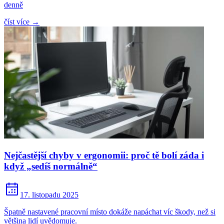
denně
číst více
→
Nejčastější chyby v ergonomii: proč tě bolí záda i
když „sedíš normálně“
17. listopadu 2025
Špatně nastavené pracovní místo dokáže napáchat víc škody, než si
většina lidí uvědomuje.