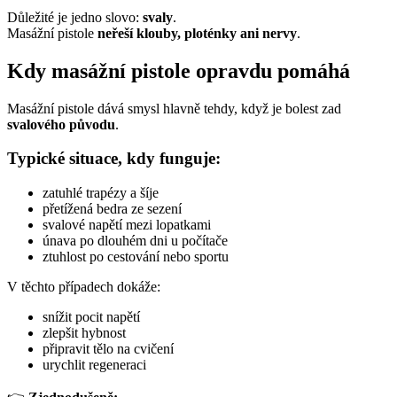
Důležité je jedno slovo:
svaly
.
Masážní pistole
neřeší klouby, ploténky ani nervy
.
Kdy masážní pistole opravdu pomáhá
Masážní pistole dává smysl hlavně tehdy, když je bolest zad
svalového původu
.
Typické situace, kdy funguje:
zatuhlé trapézy a šíje
přetížená bedra ze sezení
svalové napětí mezi lopatkami
únava po dlouhém dni u počítače
ztuhlost po cestování nebo sportu
V těchto případech dokáže:
snížit pocit napětí
zlepšit hybnost
připravit tělo na cvičení
urychlit regeneraci