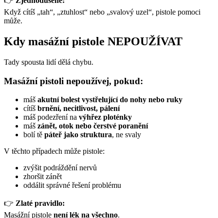
👉
Zjednodušeně:
Když cítíš „tah“, „ztuhlost“ nebo „svalový uzel“, pistole pomoci
může.
Kdy masážní pistole NEPOUŽÍVAT
Tady spousta lidí dělá chybu.
Masážní pistoli nepoužívej, pokud:
máš
akutní bolest vystřelující do nohy nebo ruky
cítíš
brnění, necitlivost, pálení
máš podezření na
výhřez ploténky
máš
zánět, otok nebo čerstvé poranění
bolí tě
páteř jako struktura
, ne svaly
V těchto případech může pistole:
zvýšit podráždění nervů
zhoršit zánět
oddálit správné řešení problému
👉
Zlaté pravidlo:
Masážní pistole
není lék na všechno
.