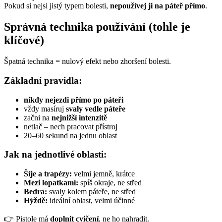
Pokud si nejsi jistý typem bolesti,
nepoužívej ji na páteř přímo
.
Správná technika používání (tohle je
klíčové)
Špatná technika = nulový efekt nebo zhoršení bolesti.
Základní pravidla:
nikdy nejezdi přímo po páteři
vždy masíruj
svaly vedle páteře
začni na
nejnižší intenzitě
netlač – nech pracovat přístroj
20–60 sekund na jednu oblast
Jak na jednotlivé oblasti:
Šíje a trapézy:
velmi jemně, krátce
Mezi lopatkami:
spíš okraje, ne střed
Bedra:
svaly kolem páteře, ne střed
Hýždě:
ideální oblast, velmi účinné
👉 Pistole má
doplnit cvičení
, ne ho nahradit.